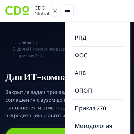
РПД
Главная
Для ИТ-компаний: взаимодействие с вузом по
ФОС
приказу 270
АП5
Для ИТ-компаний
ОПОП
Закрытие задач приказа №270 «под ключ»: от
соглашения с вузом до методического
наполнения и отчетности. Сохраняем ИТ-
Приказ 270
аккредитацию и льготы.
Методология